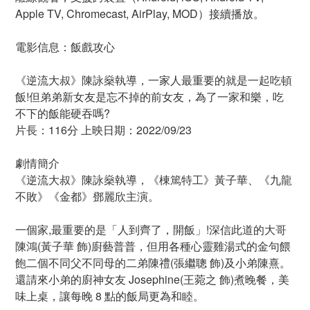
Apple TV, Chromecast, AirPlay, MOD）接續播放。
電影信息：飯戲攻心
《逆流大叔》陳詠燊執導，一家人最重要的就是一起吃頓
飯!但弟弟新女友是忘不掉的前女友，為了一家和樂，吃
不下的飯能硬吞嗎?
片長：116分 上映日期：2022/09/23
劇情簡介
《逆流大叔》陳詠燊執導，《棟篤特工》黃子華、《九龍
不敗》《金都》鄧麗欣主演。
一個家,最重要的是「人到齊了，開飯」!深信此道的大哥
陳鴻(黃子華 飾)廚藝普普，但用各種心靈雞湯式的金句餵
飽二個不同父不同母的二弟陳禮(張繼聰 飾)及小弟陳熹。
還請來小弟的廚神女友 Josephine(王菀之 飾)煮晚餐，美
味上桌，讓每晚 8 點的飯局更為和睦。