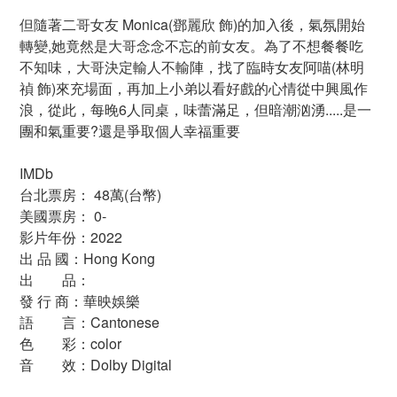
但隨著二哥女友 Monica(鄧麗欣 飾)的加入後，氣氛開始
轉變,她竟然是大哥念念不忘的前女友。為了不想餐餐吃
不知味，大哥決定輸人不輸陣，找了臨時女友阿喵(林明
禎 飾)來充場面，再加上小弟以看好戲的心情從中興風作
浪，從此，每晚6人同桌，味蕾滿足，但暗潮汹湧.....是一
團和氣重要?還是爭取個人幸福重要
IMDb
台北票房： 48萬(台幣)
美國票房： 0-
影片年份：2022
出 品 國：Hong Kong
出 品：
發 行 商：華映娛樂
語 言：Cantonese
色 彩：color
音 效：Dolby Digital